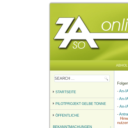
ABHOL
Folgen
-
An-/
STARTSEITE
- An-/
PILOTPROJEKT GELBE TONNE
-
An-/
-
Antr
ÖFFENTLICHE
Hinwe
nutzen
BEKANNTMACHUNGEN -