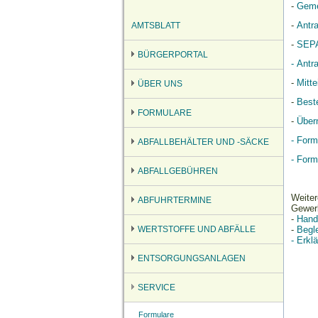
-
Geme
-
Antr
AMTSBLATT
-
SEPA
BÜRGERPORTAL
- Antr
-
Mitt
ÜBER UNS
-
Best
FORMULARE
-
Über
- For
ABFALLBEHÄLTER UND -SÄCKE
- Form
ABFALLGEBÜHREN
Weiter
ABFUHRTERMINE
Gewer
-
Hand
WERTSTOFFE UND ABFÄLLE
-
Begle
-
Erkl
ENTSORGUNGSANLAGEN
SERVICE
Formulare