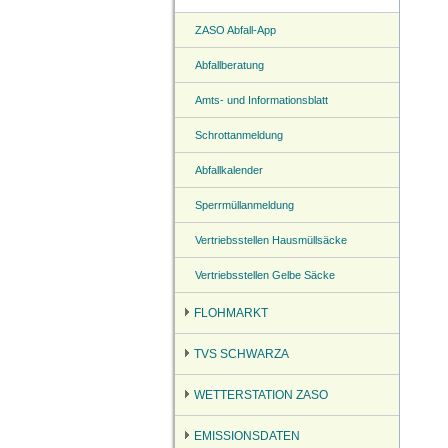
ZASO Abfall-App
Abfallberatung
Amts- und Informationsblatt
Schrottanmeldung
Abfallkalender
Sperrmüllanmeldung
Vertriebsstellen Hausmüllsäcke
Vertriebsstellen Gelbe Säcke
FLOHMARKT
TVS SCHWARZA
WETTERSTATION ZASO
EMISSIONSDATEN