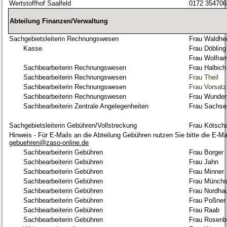
Wertstoffhof Saalfeld
0172 354706
Abteilung Finanzen/Verwaltung
Sachgebietsleiterin Rechnungswesen
Frau Waldhe
Kasse
Frau Döbling
Frau Wolfra
Sachbearbeiterin Rechnungswesen
Frau Halbich
Sachbearbeiterin Rechnungswesen
Frau Theil
Sachbearbeiterin Rechnungswesen
Frau Vorsatz
Sachbearbeiterin Rechnungswesen
Frau Wunder
Sachbearbeiterin Zentrale Angelegenheiten
Frau Sachse
Sachgebietsleiterin Gebühren/Vollstreckung
Frau Kötsch
Hinweis - Für E-Mails an die Abteilung Gebühren nutzen Sie bitte die E-Ma
gebuehren@zaso-online.de
Sachbearbeiterin Gebühren
Frau
Borger
Sachbearbeiterin Gebühren
Frau
Jahn
Sachbearbeiterin Gebühren
Frau
Minner
Sachbearbeiterin Gebühren
Frau
Münch
Sachbearbeiterin Gebühren
Frau Nordha
Sachbearbeiterin Gebühren
Frau
Poßner
Sachbearbeiterin Gebühren
Frau
Raab
Sachbearbeiterin Gebühren
Frau
Rosenb