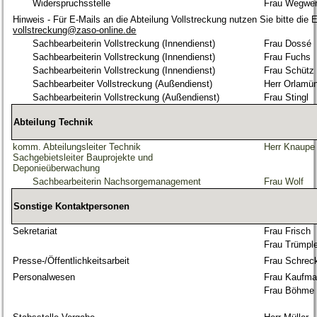
Widerspruchsstelle
Frau Wegwer
Hinweis - Für E-Mails an die Abteilung Vollstreckung nutzen Sie bitte die 
vollstreckung@zaso-online.de
Sachbearbeiterin Vollstreckung (Innendienst)
Frau Dossé
Sachbearbeiterin Vollstreckung (Innendienst)
Frau Fuchs
Sachbearbeiterin Vollstreckung (Innendienst)
Frau Schütz
Sachbearbeiter Vollstreckung (Außendienst)
Herr Orlamü
Sachbearbeiterin Vollstreckung (Außendienst)
Frau Stingl
Abteilung Technik
komm. Abteilungsleiter Technik
Herr Knaupe
Sachgebietsleiter Bauprojekte und
Deponieüberwachung
Sachbearbeiterin Nachsorgemanagement
Frau Wolf
Sonstige Kontaktpersonen
Sekretariat
Frau Frisch
Frau Trümpl
Presse-/Öffentlichkeitsarbeit
Frau Schrec
Personalwesen
Frau Kaufm
Frau Böhme