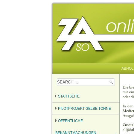
ABHOL
Die br
mit ei
STARTSEITE
oder di
In der
PILOTPROJEKT GELBE TONNE
Medien
Ausga
ÖFFENTLICHE
Zusätz
alljäh
BEKANNTMACHUNGEN -