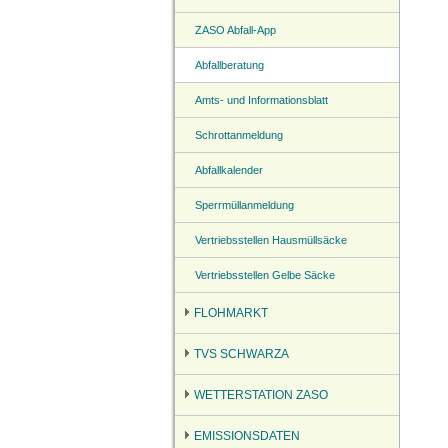
ZASO Abfall-App
Abfallberatung
Amts- und Informationsblatt
Schrottanmeldung
Abfallkalender
Sperrmüllanmeldung
Vertriebsstellen Hausmüllsäcke
Vertriebsstellen Gelbe Säcke
FLOHMARKT
TVS SCHWARZA
WETTERSTATION ZASO
EMISSIONSDATEN