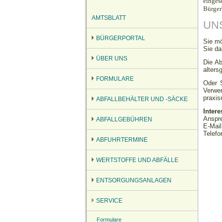
einges
Bürger
AMTSBLATT
UN
BÜRGERPORTAL
Sie mö
Sie da
ÜBER UNS
Die Ab
alters
FORMULARE
Oder 
Verwer
praxis
ABFALLBEHÄLTER UND -SÄCKE
Inter
Anspre
ABFALLGEBÜHREN
E-Mai
Telefo
ABFUHRTERMINE
WERTSTOFFE UND ABFÄLLE
ENTSORGUNGSANLAGEN
SERVICE
Formulare