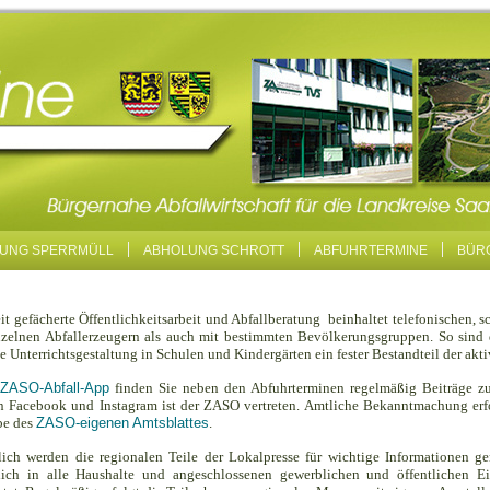
UNG SPERRMÜLL
ABHOLUNG SCHROTT
ABFUHRTERMINE
BÜR
eit gefächerte Öffentlichkeitsarbeit und Abfallberatung beinhaltet telefonischen, 
nzelnen Abfallerzeugern als auch mit bestimmten Bevölkerungsgruppen. So sind 
e Unterrichtsgestaltung in Schulen und Kindergärten ein fester Bestandteil der akti
ZASO-Abfall-App
finden Sie neben den Abfuhrterminen regelmäßig Beiträge zu
 Facebook und Instagram ist der ZASO vertreten. Amtliche Bekanntmachung erfo
be des
ZASO-eigenen Amtsblattes
.
lich werden die regionalen Teile der Lokalpresse für wichtige Informationen ge
rlich in alle Haushalte und angeschlossenen gewerblichen und öffentlichen Ei