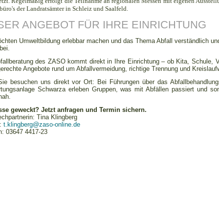
etzt. Regelmäßig erfolgt die Teilnahme an regionalen Messen mit eigenen Ausstell
büro's der Landratsämter in Schleiz und Saalfeld.
SER ANGEBOT FÜR IHRE EINRICHTUNG
chten Umweltbildung erlebbar machen und das Thema Abfall verständlich und 
bei.
fallberatung des ZASO kommt direkt in Ihre Einrichtung – ob Kita, Schule, V
gerechte Angebote rund um Abfallvermeidung, richtige Trennung und Kreislaufw
Sie besuchen uns direkt vor Ort: Bei Führungen über das Abfallbehandlun
tungsanlage Schwarza erleben Gruppen, was mit Abfällen passiert und son
nah.
esse geweckt? Jetzt anfragen und Termin sichern.
chpartnerin: Tina Klingberg
l:
t.klingberg@zaso-online.de
n: 03647 4417-23