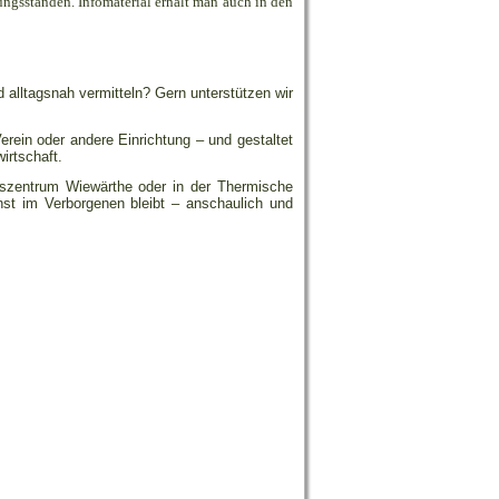
ungsständen. Infomaterial erhält man auch in den
alltagsnah vermitteln? Gern unterstützen wir
erein oder andere Einrichtung – und gestaltet
irtschaft.
gszentrum Wiewärthe oder in der Thermische
st im Verborgenen bleibt – anschaulich und